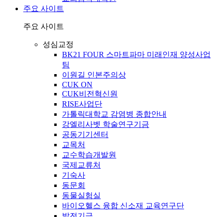
주요 사이트
주요 사이트
성심교정
BK21 FOUR 스마트파마 미래인재 양성사업
팀
이원길 인본주의상
CUK ON
CUK비전혁신원
RISE사업단
가톨릭대학교 감염병 종합안내
강엘리사벳 학술연구기금
공동기기센터
교목처
교수학습개발원
국제교류처
기숙사
동문회
동물실험실
바이오헬스 융합 신소재 교육연구단
발전기금