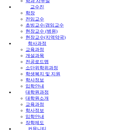
학과 사무실
교수진
학장
전임교수
초빙교수/겸임교수
현장교수 (병원)
현장교수(지역약국)
학사과정
교육과정
개설과목
전공로드맵
소단위학위과정
학생복지 및 지원
학사정보
입학안내
대학원과정
대학원소개
교육과정
학사정보
입학안내
장학제도
커뮤니티