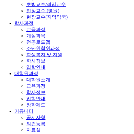
초빙교수/겸임교수
현장교수 (병원)
현장교수(지역약국)
학사과정
교육과정
개설과목
전공로드맵
소단위학위과정
학생복지 및 지원
학사정보
입학안내
대학원과정
대학원소개
교육과정
학사정보
입학안내
장학제도
커뮤니티
공지사항
의견등록
자료실