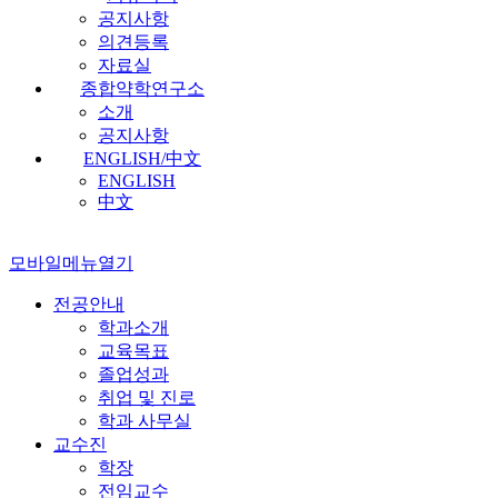
공지사항
의견등록
자료실
종합약학연구소
소개
공지사항
ENGLISH/中文
ENGLISH
中文
모바일메뉴열기
전공안내
학과소개
교육목표
졸업성과
취업 및 진로
학과 사무실
교수진
학장
전임교수