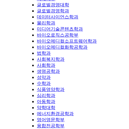
글로벌경영대학
글로벌경영학과
데이터사이언스학과
물리학과
미디어기술콘텐츠학과
바이오로직스공학부
바이오메디컬소프트웨어학과
바이오메디컬화학공학과
법학과
사회복지학과
사회학과
생명공학과
성악과
수학과
식품영양학과
심리학과
아동학과
약학대학
에너지환경공학과
영어영문학부
융합전공학부