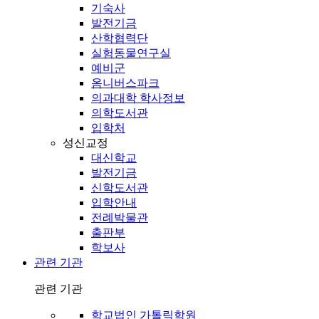
기숙사
발전기금
산학협력단
실험동물연구실
예비군
옴니버스파크
의과대학 학사정보
의학도서관
입학처
성신교정
대신학교
발전기금
신학도서관
입학안내
전례박물관
출판부
학보사
관련 기관
관련 기관
학교법인 가톨릭학원