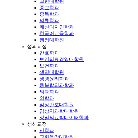
일반대학원
종교학과
중독학과
의류학과
패션디자인학과
한국어교육학과
행정대학원
성의교정
간호학과
보건의료경영대학원
보건학과
생명대학원
생명윤리학과
융복합의과학과
의과학과
의학과
임상간호대학원
임상치과학대학원
정밀의료빅데이터학과
성신교정
신학과
교회음악대학원