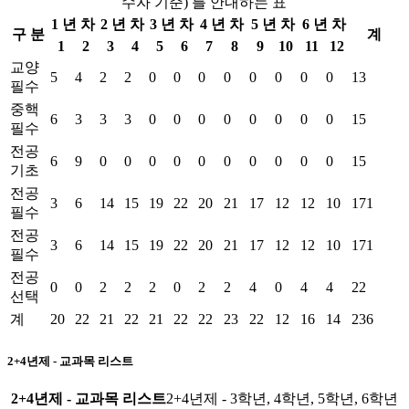
수자 기준) 를 안내하는 표
1 년 차
2 년 차
3 년 차
4 년 차
5 년 차
6 년 차
구 분
계
1
2
3
4
5
6
7
8
9
10
11
12
교양
5
4
2
2
0
0
0
0
0
0
0
0
13
필수
중핵
6
3
3
3
0
0
0
0
0
0
0
0
15
필수
전공
6
9
0
0
0
0
0
0
0
0
0
0
15
기초
전공
3
6
14
15
19
22
20
21
17
12
12
10
171
필수
전공
3
6
14
15
19
22
20
21
17
12
12
10
171
필수
전공
0
0
2
2
2
0
2
2
4
0
4
4
22
선택
계
20
22
21
22
21
22
22
23
22
12
16
14
236
2+4년제 - 교과목 리스트
2+4년제 - 교과목 리스트
2+4년제 - 3학년, 4학년, 5학년, 6학년