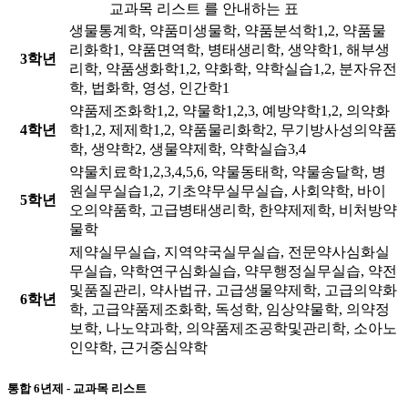
교과목 리스트 를 안내하는 표
생물통계학, 약품미생물학, 약품분석학1,2, 약품물
리화학1, 약품면역학, 병태생리학, 생약학1, 해부생
3학년
리학, 약품생화학1,2, 약화학, 약학실습1,2, 분자유전
학, 법화학, 영성, 인간학1
약품제조화학1,2, 약물학1,2,3, 예방약학1,2, 의약화
4학년
학1,2, 제제학1,2, 약품물리화학2, 무기방사성의약품
학, 생약학2, 생물약제학, 약학실습3,4
약물치료학1,2,3,4,5,6, 약물동태학, 약물송달학, 병
원실무실습1,2, 기초약무실무실습, 사회약학, 바이
5학년
오의약품학, 고급병태생리학, 한약제제학, 비처방약
물학
제약실무실습, 지역약국실무실습, 전문약사심화실
무실습, 약학연구심화실습, 약무행정실무실습, 약전
및품질관리, 약사법규, 고급생물약제학, 고급의약화
6학년
학, 고급약품제조화학, 독성학, 임상약물학, 의약정
보학, 나노약과학, 의약품제조공학및관리학, 소아노
인약학, 근거중심약학
통합 6년제 - 교과목 리스트