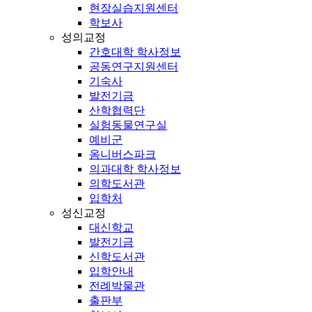
현장실습지원센터
학보사
성의교정
간호대학 학사정보
공동연구지원센터
기숙사
발전기금
산학협력단
실험동물연구실
예비군
옴니버스파크
의과대학 학사정보
의학도서관
입학처
성신교정
대신학교
발전기금
신학도서관
입학안내
전례박물관
출판부