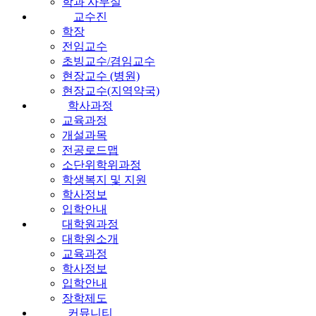
학과 사무실
교수진
학장
전임교수
초빙교수/겸임교수
현장교수 (병원)
현장교수(지역약국)
학사과정
교육과정
개설과목
전공로드맵
소단위학위과정
학생복지 및 지원
학사정보
입학안내
대학원과정
대학원소개
교육과정
학사정보
입학안내
장학제도
커뮤니티