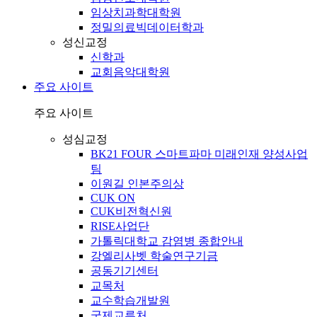
임상치과학대학원
정밀의료빅데이터학과
성신교정
신학과
교회음악대학원
주요 사이트
주요 사이트
성심교정
BK21 FOUR 스마트파마 미래인재 양성사업
팀
이원길 인본주의상
CUK ON
CUK비전혁신원
RISE사업단
가톨릭대학교 감염병 종합안내
강엘리사벳 학술연구기금
공동기기센터
교목처
교수학습개발원
국제교류처