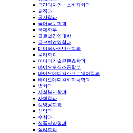
공간디자인ㆍ소비자학과
교직과
국사학과
국어국문학과
국제학부
글로벌경영대학
글로벌경영학과
데이터사이언스학과
물리학과
미디어기술콘텐츠학과
바이오로직스공학부
바이오메디컬소프트웨어학과
바이오메디컬화학공학과
법학과
사회복지학과
사회학과
생명공학과
성악과
수학과
식품영양학과
심리학과