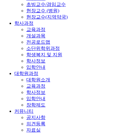
초빙교수/겸임교수
현장교수 (병원)
현장교수(지역약국)
학사과정
교육과정
개설과목
전공로드맵
소단위학위과정
학생복지 및 지원
학사정보
입학안내
대학원과정
대학원소개
교육과정
학사정보
입학안내
장학제도
커뮤니티
공지사항
의견등록
자료실