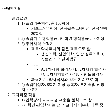
2+4년제 기준
졸업요건
1) 졸업기준학점: 총 158학점
기초교양 4학점, 전공필수 134학점, 전공선택
20학점
2) 졸업기준 평점평균: 전 학년 평점평균 2.00이상
3) 종합시험 합격자
과목: 약사국시와 같은 과목으로 함
생명약학, 산업약학, 임상·실무약학 1,
2, 보건·의약관계법규
등급
A: 1차시험 합격자 / B: 2차시험 합격자
/ C: 3차시험합격자 / F: 시험불합격자
과락기준: 약사국시와 같은 기준으로 함
4) 졸업대상자: 8학기 이상 등록자, 조기졸업 신청
자, 수료자
교과과정 적용
1) 입학당시 교과과정 적용을 원칙으로 함
2) 3학년 편입학자는 전적 교에서 이수한 과목 중