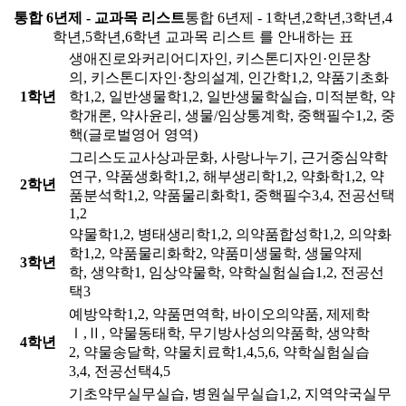
통합 6년제 - 교과목 리스트
통합 6년제 - 1학년,2학년,3학년,4
학년,5학년,6학년 교과목 리스트 를 안내하는 표
생애진로와커리어디자인, 키스톤디자인·인문창
의, 키스톤디자인·창의설계, 인간학1,2, 약품기초화
1학년
학1,2, 일반생물학1,2, 일반생물학실습, 미적분학, 약
학개론, 약사윤리, 생물/임상통계학, 중핵필수1,2, 중
핵(글로벌영어 영역)
그리스도교사상과문화, 사랑나누기, 근거중심약학
연구, 약품생화학1,2, 해부생리학1,2, 약화학1,2, 약
2학년
품분석학1,2, 약품물리화학1, 중핵필수3,4, 전공선택
1,2
약물학1,2, 병태생리학1,2, 의약품합성학1,2, 의약화
학1,2, 약품물리화학2, 약품미생물학, 생물약제
3학년
학, 생약학1, 임상약물학, 약학실험실습1,2, 전공선
택3
예방약학1,2, 약품면역학, 바이오의약품, 제제학
Ⅰ,Ⅱ, 약물동태학, 무기방사성의약품학, 생약학
4학년
2, 약물송달학, 약물치료학1,4,5,6, 약학실험실습
3,4, 전공선택4,5
기초약무실무실습, 병원실무실습1,2, 지역약국실무