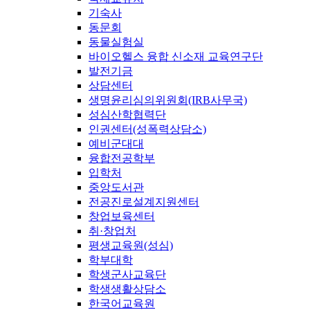
기숙사
동문회
동물실험실
바이오헬스 융합 신소재 교육연구단
발전기금
상담센터
생명윤리심의위원회(IRB사무국)
성심산학협력단
인권센터(성폭력상담소)
예비군대대
융합전공학부
입학처
중앙도서관
전공진로설계지원센터
창업보육센터
취·창업처
평생교육원(성심)
학부대학
학생군사교육단
학생생활상담소
한국어교육원