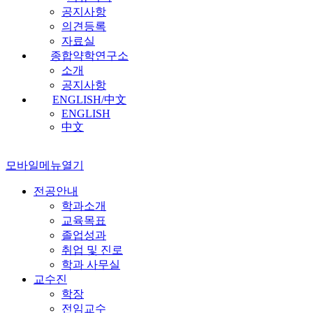
공지사항
의견등록
자료실
종합약학연구소
소개
공지사항
ENGLISH/中文
ENGLISH
中文
모바일메뉴열기
전공안내
학과소개
교육목표
졸업성과
취업 및 진로
학과 사무실
교수진
학장
전임교수