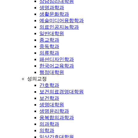
상담심리대학원
생명과학과
생활문화학과
예술미디어융합학과
의료인공지능학과
일반대학원
종교학과
중독학과
의류학과
패션디자인학과
한국어교육학과
행정대학원
성의교정
간호학과
보건의료경영대학원
보건학과
생명대학원
생명윤리학과
융복합의과학과
의과학과
의학과
임상간호대학원