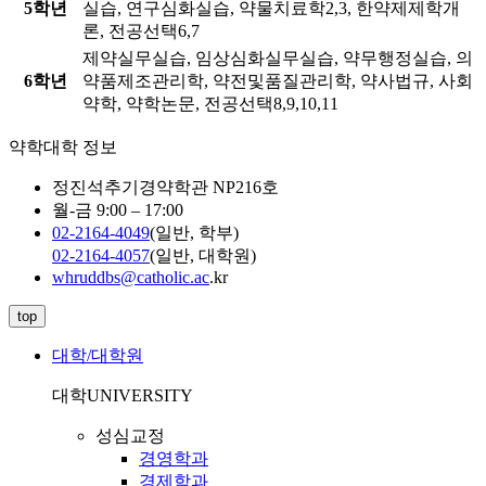
5학년
실습, 연구심화실습, 약물치료학2,3, 한약제제학개
론, 전공선택6,7
제약실무실습, 임상심화실무실습, 약무행정실습, 의
6학년
약품제조관리학, 약전및품질관리학, 약사법규, 사회
약학, 약학논문, 전공선택8,9,10,11
약학대학 정보
정진석추기경약학관 NP216호
월-금 9:00 – 17:00
02-2164-4049
(일반, 학부)
02-2164-4057
(일반, 대학원)
whruddbs@catholic.ac
.kr
top
대학/대학원
대학
UNIVERSITY
성심교정
경영학과
경제학과